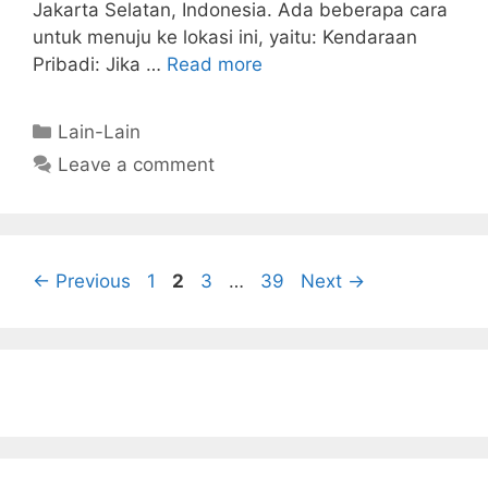
Jakarta Selatan, Indonesia. Ada beberapa cara
untuk menuju ke lokasi ini, yaitu: Kendaraan
Pribadi: Jika …
Read more
Categories
Lain-Lain
Leave a comment
Page
Page
Page
Page
←
Previous
1
2
3
…
39
Next
→