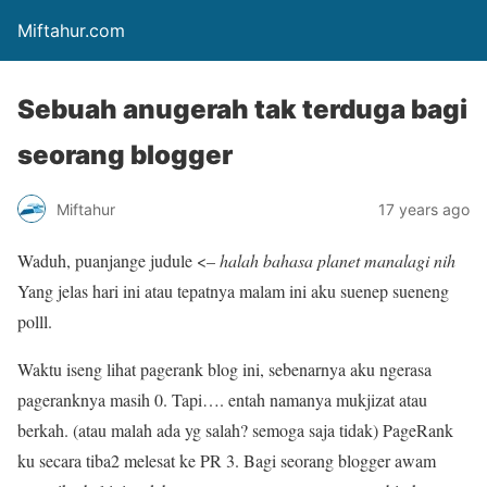
Miftahur.com
Sebuah anugerah tak terduga bagi
seorang blogger
Miftahur
17 years ago
Waduh, puanjange judule <–
halah bahasa planet manalagi nih
Yang jelas hari ini atau tepatnya malam ini aku
suenep
sueneng
polll.
Waktu iseng lihat pagerank blog ini, sebenarnya aku ngerasa
pageranknya masih 0. Tapi…. entah namanya mukjizat atau
berkah. (atau malah ada yg salah? semoga saja tidak) PageRank
ku secara tiba2 melesat ke PR 3. Bagi seorang blogger awam