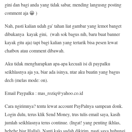
gini dan bagi anda yang tidak sabar, mending langusng posting
comment aja 😀 )
Nah, pasti kalian udah ga’ tahan liat gambar yang lemot banget
dibukanya kayak gini, (wah sok bagus nih, baru buat banner
kayak gitu aja) tapi bagi kalian yang tertarik bisa pesen lewat
chatbox atau comment dibawah.
Aku tidak mengharapkan apa-apa kecuali isi di paypalku
seikhlasnya aja ya, biar ada isinya, ntar aku buatin yang bagus
dech (melas mode: on).
Email Paypalku : mas_roziq@yahoo.co.id
Cara ngirimnya? tentu lewat account PayPalnya sampean donk.
Login dulu, terus klik Send Money, trus tulis email saya, kasih
jumlah seikhlasnya terus continue. (Ingat! yang penting ikhlas,
hehehe biar Hallal). Nanti kalo sudah dikirim, pasti saya hubungi