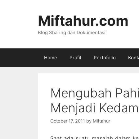
Skip
to
Miftahur.com
content
Blog Sharing dan Dokumentasi
Home
Profil
Portofolio
Kont
Mengubah Pahi
Menjadi Kedam
October 17, 2011
by
Miftahur
Saat ada suatu masalah dalam ke