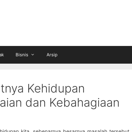
ak
Bisnis
Arsip
tnya Kehidupan
aian dan Kebahagiaan
hidupan kita, sebenarnya besarnya masalah tersebut