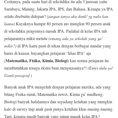
Ceritanya,
pada suatu hari
di sekolahku itu ada 3 jurusan yaitu
Surabaya, Malang, Jakarta
IPA, IPS, dan Bahasa. Kenapa ya IPA
selalu disebutin didepan?
(jangan tanya aku donk! yg nulis kan
kamu)
Kayaknya hampir 80 persen ato mungkin 90 persen anak
di sekolahku pengennya masuk IPA. Padahal di kelas IPA tuh
pelajarannya mikir melulu
(emang ada ya sekolah yang ga’
mikir?)
di IPA kami pasti di tekan dengan berbagai standar yang
harus di kuasai, bayangkan pelajaran “khas IPA” aja
Matematika, Fisika, Kimia, Biologi
(
) kan semua pelajaran itu
membutuhkan tenaga ekstra buat menguasainya?!
(Enter dulu ya!
Ganti paragraf )
Banyak anak IPA mengeluh dengan pelajaran mereka, ada yang
bilang Fisika rumit, Matematika ruwet, Kimia ga’ mudheng,
Biologi banyak hafalannya dan segudang keluhan yang mungkin
kalo di survey tiap anak pasti punya keluhan khas masing-masing.
Tapi, kenapa masih banyak yang minat masuk kelas IPA?