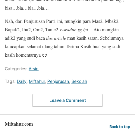
bisa…bla…bla…bla…
Nah, dari Penjurusan Part1 ini, mungkin para Mas2, Mbak2,
Bapak2, Ibu2, Om2, Tante2 <-
waduh yg ini
. Ato mungkin
adik2 yang sudi baca
this article
mau kasih saran. Sebelumnya
kuucapkan
selamat ulang tahun
Terima Kasih buat yang sudi
kasih komentarnya 🙂
Categories:
Arsip
Tags:
Daily
,
Miftahur
,
Penjurusan
,
Sekolah
Leave a Comment
Miftahur.com
Back to top