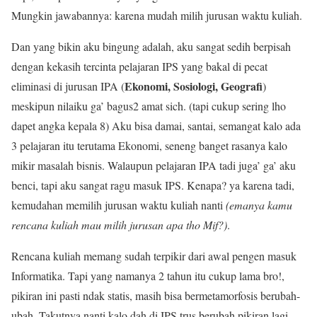
Mungkin jawabannya: karena mudah milih jurusan waktu kuliah.
Dan yang bikin aku bingung adalah, aku sangat sedih berpisah
dengan
kekasih tercinta
pelajaran IPS yang bakal di
pecat
Ekonomi, Sosiologi, Geografi
eliminasi di jurusan IPA (
)
meskipun nilaiku ga’ bagus2 amat sich. (tapi cukup sering lho
dapet angka kepala 8) Aku bisa damai, santai, semangat kalo ada
3 pelajaran itu terutama Ekonomi, seneng banget rasanya kalo
mikir masalah bisnis. Walaupun pelajaran IPA tadi juga’ ga’ aku
benci, tapi aku sangat ragu masuk IPS. Kenapa? ya karena tadi,
kemudahan memilih jurusan waktu kuliah nanti
(emanya kamu
rencana kuliah mau milih jurusan apa tho Mif?)
.
Rencana kuliah memang sudah terpikir dari awal pengen masuk
Informatika. Tapi yang namanya 2 tahun itu cukup lama bro!,
pikiran ini pasti ndak statis, masih bisa
bermetamorfosis
berubah-
ubah. Takutnya nanti kalo dah di IPS trus berubah pikiran lagi,