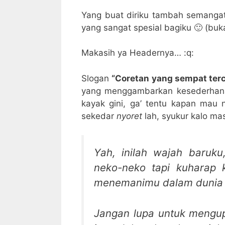
Yang buat diriku tambah semanga
yang sangat spesial bagiku 🙂 (buka
Makasih ya Headernya… :q:
Slogan
“Coretan yang sempat terc
yang menggambarkan kesederhanaa
kayak gini, ga’ tentu kapan mau n
sekedar
nyoret
lah, syukur kalo m
Yah, inilah wajah baruk
neko-neko tapi kuharap
menemanimu dalam dunia 
Jangan lupa untuk mengup