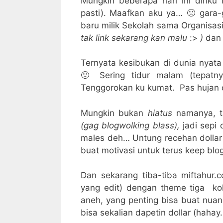
Mungkin beberapa hari ini diriku
pasti). Maafkan aku ya… 🙁 gara
baru milik Sekolah sama Organisas
tak link sekarang kan malu
:>
)
dan k
Ternyata kesibukan di dunia nyata
🙁 Sering tidur malam (tepatn
Tenggorokan ku kumat. Pas hujan d
Mungkin bukan
hiatus
namanya, ta
(gag blogwolking blass),
jadi sepi
males deh… Untung recehan dollar 
buat motivasi untuk terus keep blo
Dan sekarang tiba-tiba miftahur.
yang edit) dengan theme tiga kol
aneh, yang penting bisa buat nua
bisa sekalian dapetin dollar (hahay… 