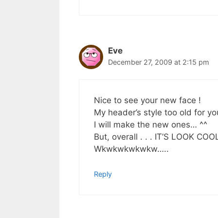
Eve
December 27, 2009 at 2:15 pm
Nice to see your new face !
My header’s style too old for 
I will make the new ones… ^^
But, overall . . . IT’S LOOK COOL
Wkwkwkwkwkw…..
Reply