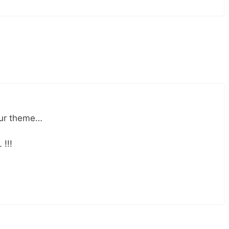
your theme…
 !!!