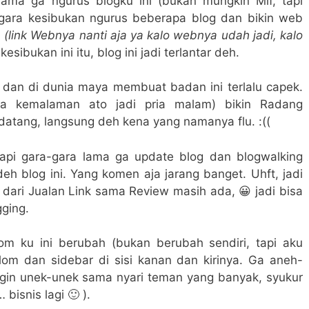
 lama ga ngurus blogku ini (bukan mungkin Mif, tapi
-gara kesibukan ngurus beberapa blog dan bikin web
i
(link Webnya nanti aja ya kalo webnya udah jadi, kalo
esibukan ini itu, blog ini jadi terlantar deh.
 dan di dunia maya membuat badan ini terlalu capek.
ya kemalaman ato jadi pria malam) bikin Radang
atang, langsung deh kena yang namanya flu. :((
pi gara-gara lama ga update blog dan blogwalking
 deh blog ini. Yang komen aja jarang banget. Uhft, jadi
dari Jualan Link sama Review masih ada, 😀 jadi bisa
gging.
com ku ini berubah (bukan berubah sendiri, tapi aku
om dan sidebar di sisi kanan dan kirinya. Ga aneh-
ngin unek-unek sama nyari teman yang banyak, syukur
bisnis lagi 🙂 ).