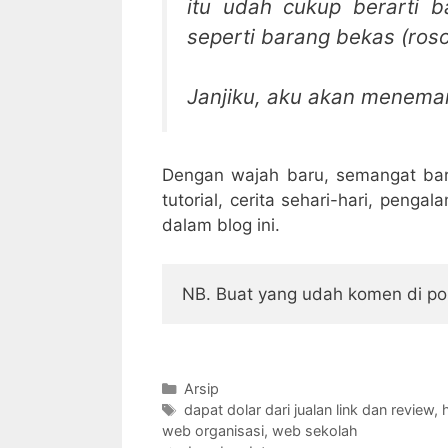
itu udah cukup berarti b
seperti barang bekas (roso
Janjiku, aku akan menem
Dengan wajah baru, semangat b
tutorial, cerita sehari-hari, penga
dalam blog ini.
NB. Buat yang udah komen di pos
Categories
Arsip
Tags
dapat dolar dari jualan link dan review
,
web organisasi
,
web sekolah