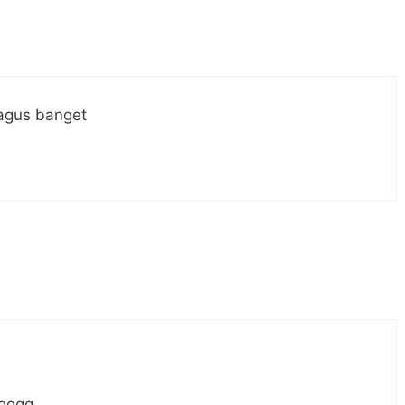
agus banget
qq. . . .