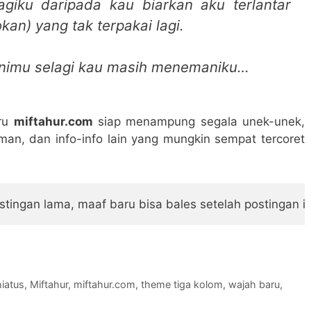
agiku daripada kau biarkan aku terlantar
kan) yang tak terpakai lagi.
animu selagi kau masih menemaniku…
aru
miftahur.com
siap menampung segala unek-unek,
laman, dan info-info lain yang mungkin sempat tercoret
tingan lama, maaf baru bisa bales setelah postingan in
hiatus
,
Miftahur
,
miftahur.com
,
theme tiga kolom
,
wajah baru
,