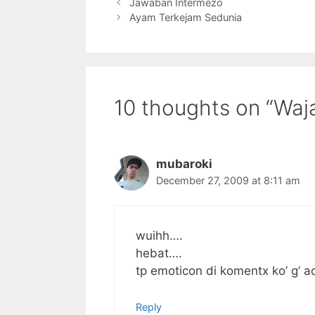
Jawaban Intermezo
Ayam Terkejam Sedunia
10 thoughts on “Waj
mubaroki
December 27, 2009 at 8:11 am
wuihh….
hebat….
tp emoticon di komentx ko’ g’ a
Reply