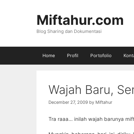
Skip
to
Miftahur.com
content
Blog Sharing dan Dokumentasi
Home
Profil
Portofolio
Kont
Wajah Baru, S
December 27, 2009
by
Miftahur
Tra raaa… inilah wajah barunya mift