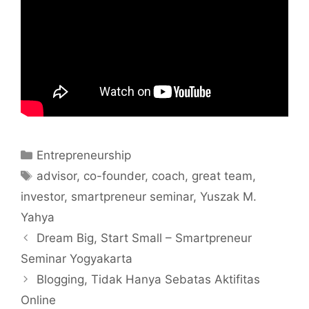
Categories
Entrepreneurship
Tags
advisor
,
co-founder
,
coach
,
great team
,
investor
,
smartpreneur seminar
,
Yuszak M.
Yahya
Dream Big, Start Small – Smartpreneur
Seminar Yogyakarta
Blogging, Tidak Hanya Sebatas Aktifitas
Online